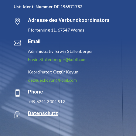
Ust-Ident-Nummer DE 196571782

Adresse des Verbundkoordinators
Pfortenring 11, 67547 Worms

Email
Administrativ: Erwin Stallenberger
Erwin.Stallenberger@kobil.com
Koordinator: Özgür Koyun
oezguer.koyun@kobil.com

Phone
+49 6241 3004 512
~
Datenschutz