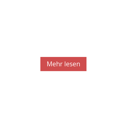
für Smart
Homes
Wie sicher sind Smar
Mehr lesen